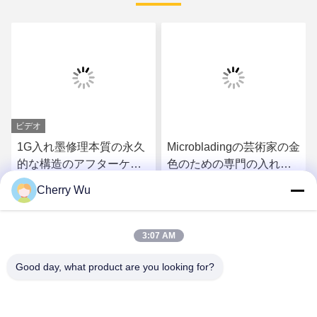
ビデオ
1G入れ墨修理本質の永久
Microbladingの芸術家の金
的な構造のアフターケア
色のための専門の入れ墨
のゲルのビタミンA Dのク
修理本質
Cherry Wu
リーム
さ
最もよい価格を得なさ
最もよい価格を得なさ
3:07 AM
い
い
Good day, what product are you looking for?