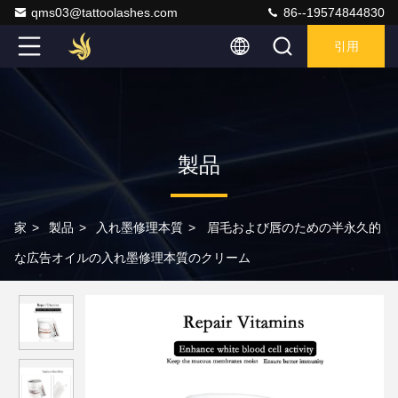
qms03@tattoolashes.com
86--19574844830
引用
製品
家
>
製品
>
入れ墨修理本質
>
眉毛および唇のための半永久的
な広告オイルの入れ墨修理本質のクリーム