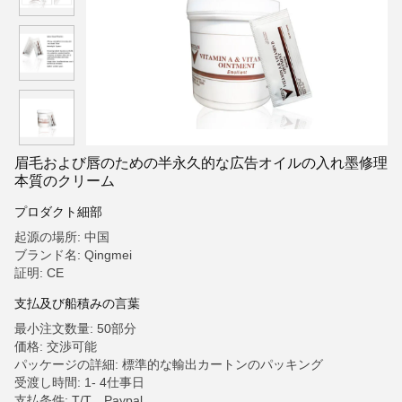
眉毛および唇のための半永久的な広告オイルの入れ墨修理
本質のクリーム
プロダクト細部
起源の場所: 中国
ブランド名: Qingmei
証明: CE
支払及び船積みの言葉
最小注文数量: 50部分
価格: 交渉可能
パッケージの詳細: 標準的な輸出カートンのパッキング
受渡し時間: 1- 4仕事日
支払条件: T/T、Paypal