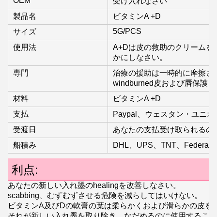
OEM
受け入れなさい
製品名
ビタミンA +D
5G/PCS
サイズ
使用法
A+Dは皮の救助のクリーム
かにしなさい。
専門
治療の援助は一時的に摩擦さ
windburned皮および唇保護
材料
ビタミンA +D
支払
Paypal、ウェスタン・ユニオ
受渡日
あなたの支払受け取られるの後の
船積み
DHL、UPS、TNT、Federal E
利点:
あなたの新しい入れ墨のhealingを改善しなさい。
scabbing、むずむずさせる危険を減らしてはいけない。
ビタミンA及びDの軟膏の葉は柔らかくおよび滑らかの皮を
それが新しい入れ墨を取り除き、なだめるのに使用すること