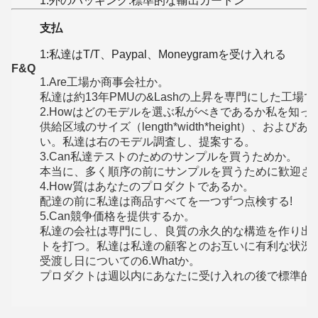
1:外のパッキング:標準的な輸出カートン
支払
1:私達はT/T、Paypal、Moneygramを受け入れる
F&Q
1.Are工場か商事会社か。
私達は約13年PMUの&Lashの上昇を専門にした工場
2.Howはどのモデルを選ぶ私がべきであるか私を知っ
供給区域のサイズ（length*width*height）、
い。私達は右のモデル調査し、提案する。
3.Can私達テストのためのサンプルを買うためか。
本当に、多く順序の前にサンプルを買うために歓迎さ
4.How質はあなたのプロダクトであるか。
配達の前に私達は商品すべてを一つずつ点検する!
5.Can競争価格を提供するか。
私達の会社は専門にし、良質の永久的な構造を作り出
トを打つ。私達は私達の顧客とのお互いに有利な状況
受渡し日についての6.Whatか。
プロダクトは週以内にあなたに受け入れの後で標準的