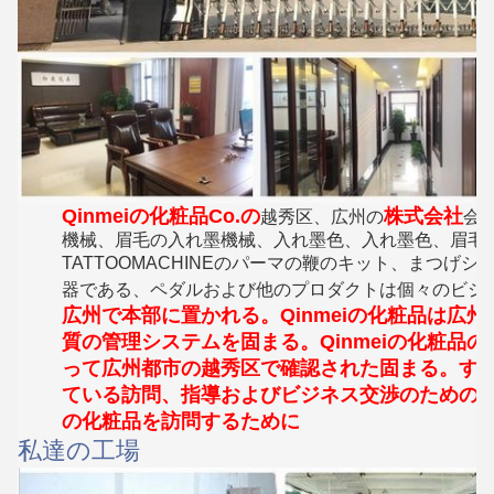
Qinmeiの化粧品Co.の
株式会社
越秀区
、広州の
会
機械、眉毛の入れ墨機械、入れ墨色、入れ墨色、眉毛
TATTOOMACHINEのパーマの鞭のキット、まつ
器である、ペダルおよび他のプロダクトは個々のビジ
広州で本部に置かれる。Qinmeiの化粧品は広
質の管理システムを固まる。Qinmeiの化粧品
って広州都市の越秀区で確認された固まる。す
ている訪問、指導およびビジネス交渉のための広州
の化粧品を訪問するために
私達の工場