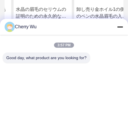
水晶の眉毛のセリウムの
卸し売り金ホイル1の側面
証明のための永久的な構
のペンの水晶眉毛の入れ
造用具のMicrobladingの入
墨のペン低価格の永久的
Cherry Wu
れ墨のペン
なマニュアルの入れ墨の
さ
最もよい価格を得なさ
最もよい価格を得なさ
ペン
3:57 PM
い
い
Good day, what product are you looking for?
Guangzhou Qingmei Cosmetics Co., Ltd
qms03@tattoolashes.com
86--19574844830
10-2728、（いいえ50、Juyuan St.、Shijing、Baiyun
Dist。）、Xinkaiのハイテクな公園、Baiyun、広州、CN