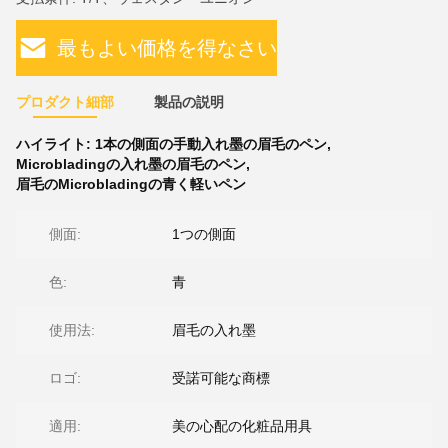
最もよい価格を得なさい
プロダクト細部
製品の説明
ハイライト:
1本の側面の手動入れ墨の眉毛のペン
,
Microbladingの入れ墨の眉毛のペン
,
眉毛のMicrobladingの青く軽いペン
側面:
1つの側面
色:
青
使用法:
眉毛の入れ墨
ロゴ:
受諾可能な商標
適用:
美の心配の化粧品用具