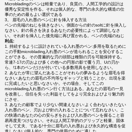
Microbladingのペンは軽量であり、良質の、人間工学的の設計は
優秀な安定性を作る。それは個人的な、専門の永久的な構造の仕
事のための最もよい選択である
3。 眉毛の入れ墨のペンに針を挿入する方法
ペンの先端のねじを抜きなさい。側面からの針のsoltに針を挿入し
なさい。針の長さを決まるあなたの必要性によって調節しなさ
い。それ針を挿入した後先端に再び置かれる。ペンの先端のねじ
利点:
1.
持続するように設計されている入れ墨のペン:多用を取るために
この手動microblading入れ墨のペンが造られることを安心するこ
とができる。その普遍的な刃の頭部は種類の刃を可能保持する。
常連7-17の刃および多くの他への円形の影で覆う刃、Uの刃か
ら、!1本のペンだけが付いている多数用具を使用しなさい。
2. あなたが常に望んだあることがそれらの夢みるような眉毛を得
なさい:あなたの眉毛の不均等なギャップと戦うことか。出現を楽
に完成したいと思いなさいか。その場合、そしてこの
microblading入れ墨のペン行く方法はある。あなたの眉毛の一見
を改善し、信任を失った利益そしてをより完全およびより魅力的
にさせ、
3. あなたの顧客でより少ない間違えなさい:よく合わないきたない
入れ墨のペン、刃および針の入れることについて忘れなさい。こ
の快適のあなたの心の安らぎをおよび入れ墨のペンを握ること容
易再度見つけなさい。それは人間工学的のグリップと軽量、固体
そして丈夫、である!十分に眉毛の入れ墨および永久的な構造を促
進しなさい!個人的な、専門の使用のために適した