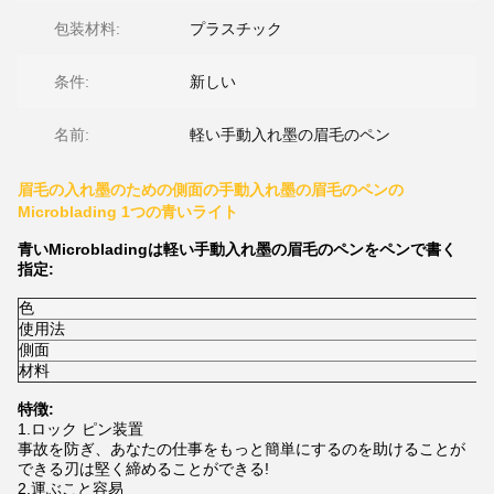
包装材料:
プラスチック
条件:
新しい
名前:
軽い手動入れ墨の眉毛のペン
眉毛の入れ墨のための側面の手動入れ墨の眉毛のペンの
Microblading 1つの青いライト
青いMicrobladingは軽い手動入れ墨の眉毛のペンをペンで書く
指定:
色
使用法
M
側面
材料
特徴:
1.ロック ピン装置
事故を防ぎ、あなたの仕事をもっと簡単にするのを助けることが
できる刃は堅く締めることができる!
2.運ぶこと容易