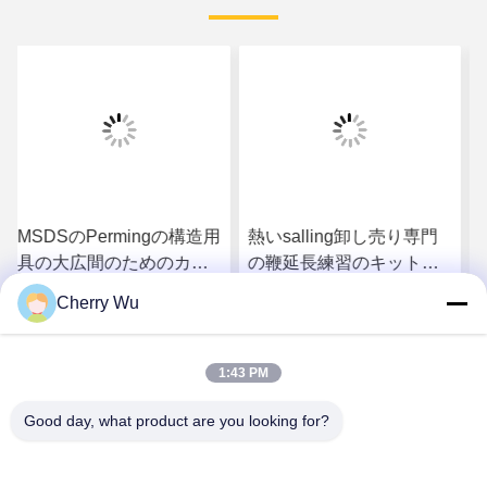
熱いsalling卸し売り専門
14.3*12.7*2.5 Cmのピン
の鞭延長練習のキットは
クの4 Permingの解決が付
箱のまつげ延長訓練用具
いている非常に専門の永
Cherry Wu
の付属品を打つ
久的なまつげのパーマの
さ
最もよい価格を得なさ
最もよい価格を得なさ
カールのキット
1:43 PM
い
い
Good day, what product are you looking for?